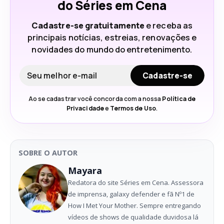
do Séries em Cena
Cadastre-se gratuitamente
e receba as
principais notícias, estreias, renovações e
novidades do mundo do entretenimento.
Seu e-mail
Cadastre-se
Ao se cadastrar você concorda com a nossa
Política de
Privacidade
e
Termos de Uso
.
SOBRE O AUTOR
Mayara
Redatora do site Séries em Cena. Assessora
de imprensa, galaxy defender e fã Nº1 de
How I Met Your Mother. Sempre entregando
vídeos de shows de qualidade duvidosa lá