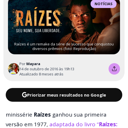
NOTÍCIAS
Raízes é um remake da série de sucesso que conquistou
diversos prêmios (foto: Reprodução)
Por
Mayara
14 de outubro de 2016 às 19h13
Atualizado 8 meses atrás
Priorizar meus resultados no Google
minissérie
Raízes
ganhou sua primeira
versão em 1977,
adaptada do livro “
Raízes: