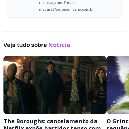
no Instagram. E-mail:
mayara@seriesemcena.com.br
Veja tudo sobre
Notícia
The Boroughs: cancelamento da
O Grinc
Netflix expõe bastidor tenso com
sequênc