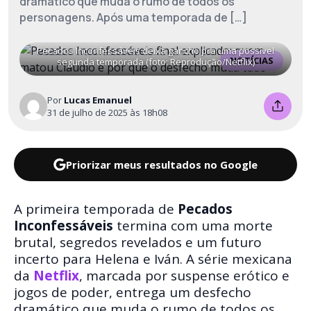
dramático que muda o rumo de todos os
personagens. Após uma temporada de […]
Pecados Inconfessáveis deixa gancho pra uma possível
NOTÍCIAS
segunda temporada (foto: Reprodução/Netflix)
Por
Lucas Emanuel
31 de julho de 2025 às 18h08
Priorizar meus resultados no Google
A primeira temporada de
Pecados
Inconfessáveis
termina com uma morte
brutal, segredos revelados e um futuro
incerto para Helena e Iván. A série mexicana
da
Netflix
, marcada por suspense erótico e
jogos de poder, entrega um desfecho
dramático que muda o rumo de todos os