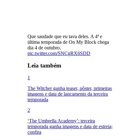
Que saudade que eu tava deles. A 4ª e
última temporada de On My Block chega
dia 4 de outubro.
pic.twitter.com/SNCgRX6SDD
Leia também
1
The Witcher ganha teaser, pôster, primeiras
imagens e data de lançamento da terceira
temporada
2
‘The Umbrella Academy’: terceira
temporada ganha imagens e data de estreia;
confira