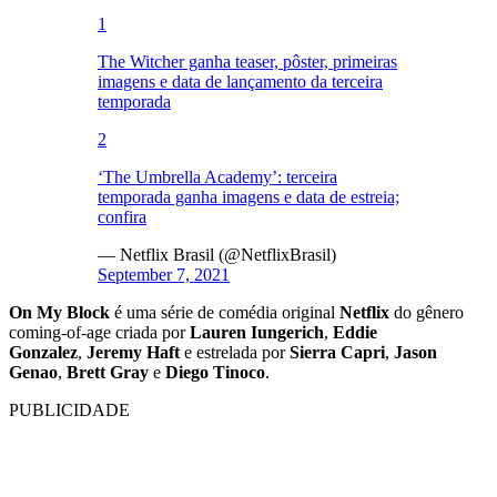
1
The Witcher ganha teaser, pôster, primeiras
imagens e data de lançamento da terceira
temporada
2
‘The Umbrella Academy’: terceira
temporada ganha imagens e data de estreia;
confira
— Netflix Brasil (@NetflixBrasil)
September 7, 2021
On My Block
é uma série de comédia original
Netflix
do gênero
coming-of-age criada por
Lauren Iungerich
,
Eddie
Gonzalez
,
Jeremy Haft
e estrelada por
Sierra Capri
,
Jason
Genao
,
Brett Gray
e
Diego Tinoco
.
PUBLICIDADE