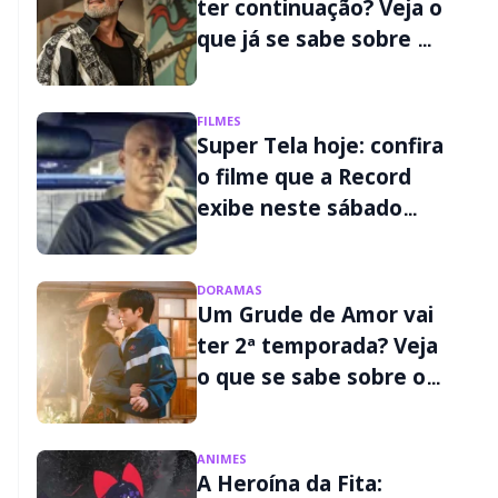
ter continuação? Veja o
que já se sabe sobre o
2º filme
FILMES
Super Tela hoje: confira
o filme que a Record
exibe neste sábado
(08/08)
DORAMAS
Um Grude de Amor vai
ter 2ª temporada? Veja
o que se sabe sobre o
futuro da série
ANIMES
A Heroína da Fita: