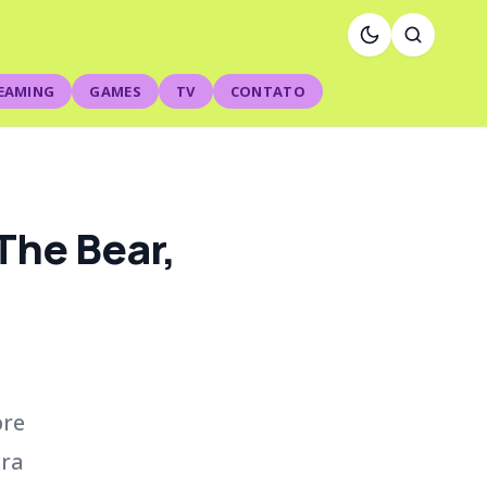
EAMING
GAMES
TV
CONTATO
The Bear,
bre
ura