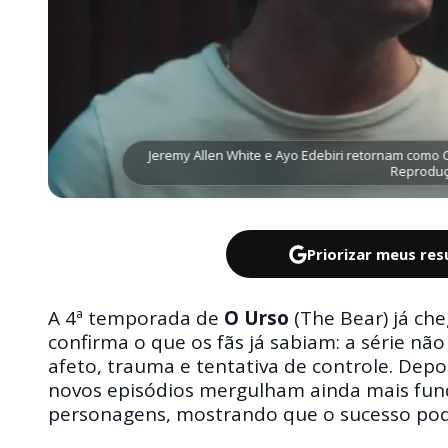
Jeremy Allen White e Ayo Edebiri retornam como
Reproduç
Priorizar meus re
A 4ª temporada de
O Urso
(The Bear) já c
confirma o que os fãs já sabiam: a série nã
afeto, trauma e tentativa de controle. Depo
novos episódios mergulham ainda mais fund
personagens, mostrando que o sucesso pode