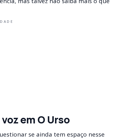
ência, mas talvez não saiba mais o que
IDADE
 voz em O Urso
questionar se ainda tem espaço nesse