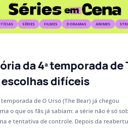
TÍCIAS
SÉRIES
FILMES
DORAMAS
ANIMES
STR
tória da 4ª temporada de 
escolhas difíceis
ª temporada de O Urso (The Bear) já chegou
ma o que os fãs já sabiam: a série não é só so
a e tentativa de controle. Depois da reabert