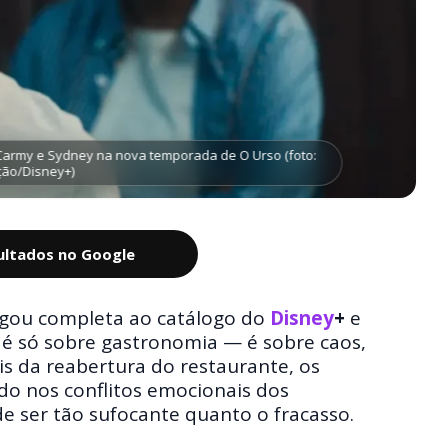
 Carmy e Sydney na nova temporada de O Urso (foto:
ão/Disney+)
sultados no Google
hegou completa ao catálogo do
Disney
+
e
o é só sobre gastronomia — é sobre caos,
is da reabertura do restaurante, os
o nos conflitos emocionais dos
 ser tão sufocante quanto o fracasso.