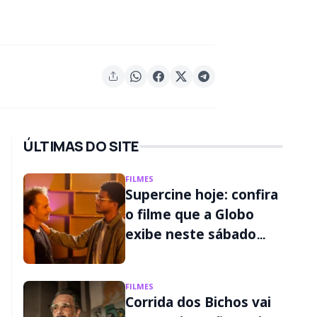
ÚLTIMAS DO SITE
FILMES
Supercine hoje: confira
o filme que a Globo
exibe neste sábado
(08/08)
FILMES
Corrida dos Bichos vai