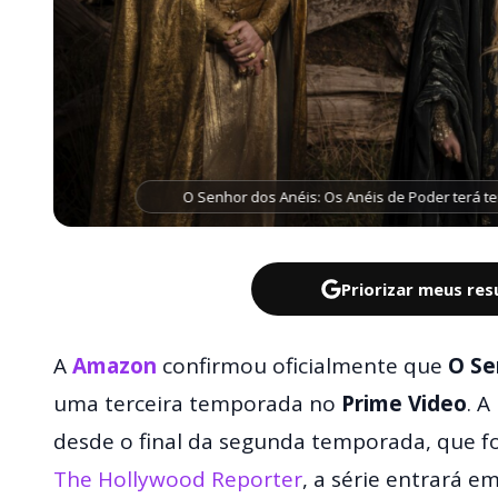
O Senhor dos Anéis: Os Anéis de Poder terá t
Priorizar meus re
A
Amazon
confirmou oficialmente que
O Se
uma terceira temporada no
Prime Video
. 
desde o final da segunda temporada, que f
The Hollywood Reporter
, a série entrará 