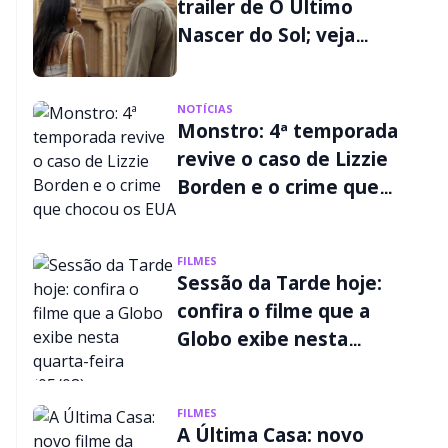
trailer de O Último
Nascer do Sol; veja
quando estreia
NOTÍCIAS
Monstro: 4ª temporada
revive o caso de Lizzie
Borden e o crime que
chocou os EUA
FILMES
Sessão da Tarde hoje:
confira o filme que a
Globo exibe nesta
quarta-feira (05/08)
FILMES
A Última Casa: novo