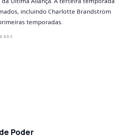
da Última Aliança. A terceira temporada
mados, incluindo Charlotte Brandström
 primeiras temporadas.
IDADE
 de Poder