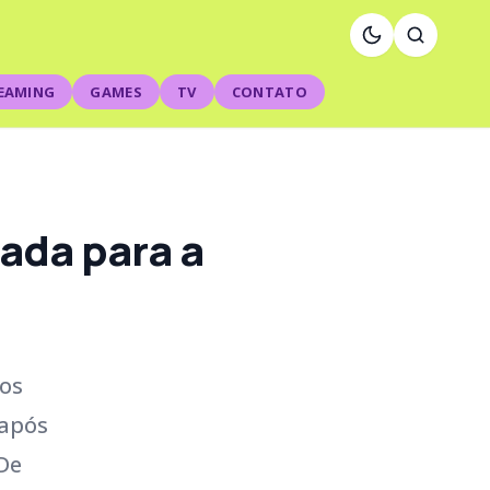
EAMING
GAMES
TV
CONTATO
ada para a
dos
 após
De