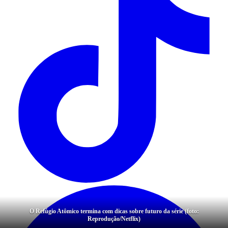
O Refúgio Atômico termina com dicas sobre futuro da série (foto:
Reprodução/Netflix)