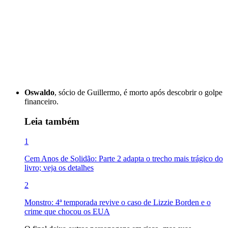
Oswaldo
, sócio de Guillermo, é morto após descobrir o golpe
financeiro.
Leia também
1
Cem Anos de Solidão: Parte 2 adapta o trecho mais trágico do
livro; veja os detalhes
2
Monstro: 4ª temporada revive o caso de Lizzie Borden e o
crime que chocou os EUA