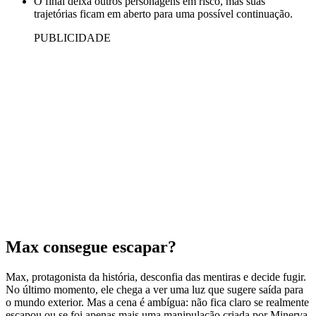
O final deixa outros personagens em risco, mas suas
trajetórias ficam em aberto para uma possível continuação.
PUBLICIDADE
Max consegue escapar?
Max, protagonista da história, desconfia das mentiras e decide fugir.
No último momento, ele chega a ver uma luz que sugere saída para
o mundo exterior. Mas a cena é ambígua: não fica claro se realmente
escapou ou se foi apenas mais uma manipulação criada por Minerva.