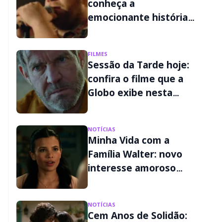
conheça a
emocionante história
real por trás do filme
FILMES
Sessão da Tarde hoje:
confira o filme que a
Globo exibe nesta
quinta-feira (06/08)
NOTÍCIAS
Minha Vida com a
Família Walter: novo
interesse amoroso
muda a vida de Jackie
na 3ª temporada
NOTÍCIAS
Cem Anos de Solidão: