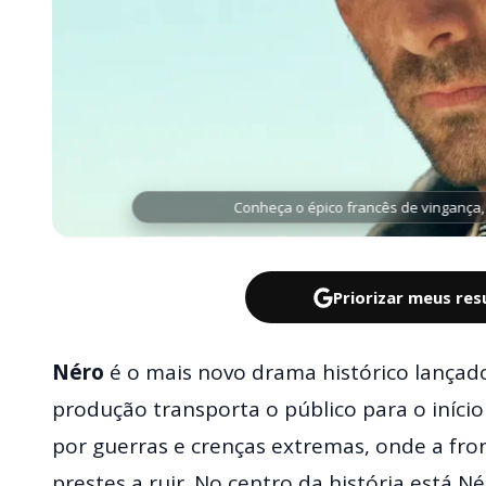
Conheça o épico francês de vingança, 
Priorizar meus re
Néro
é o mais novo drama histórico lançado
produção transporta o público para o iníci
por guerras e crenças extremas, onde a fron
prestes a ruir. No centro da história está Né