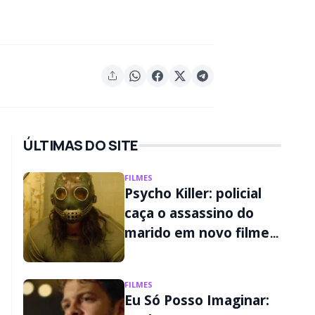
ÚLTIMAS DO SITE
FILMES
Psycho Killer: policial
caça o assassino do
marido em novo filme
de terror do Disney+
FILMES
Eu Só Posso Imaginar: