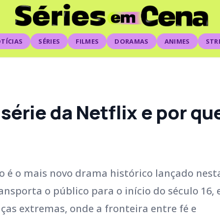
TÍCIAS
SÉRIES
FILMES
DORAMAS
ANIMES
STR
érie da Netflix e por qu
o é o mais novo drama histórico lançado nest
ransporta o público para o início do século 16,
as extremas, onde a fronteira entre fé e