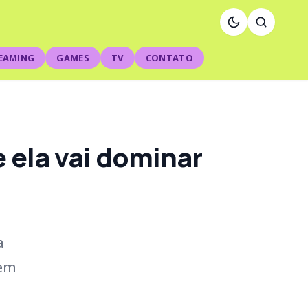
EAMING
GAMES
TV
CONTATO
e ela vai dominar
a
 em