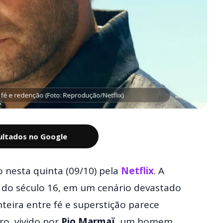
fé e redenção (Foto: Reprodução/Netflix)
sultados no Google
 nesta quinta (09/10) pela
Netflix
. A
o do século 16, em um cenário devastado
teira entre fé e superstição parece
ro, vivido por
Pio Marmaï
, um homem