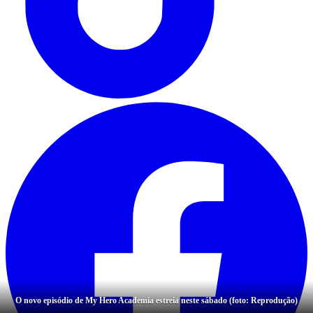
O novo episódio de My Hero Academia estreia neste sábado (foto: Reprodução)