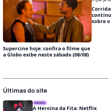
Corrida
continu
sobre o
Supercine hoje: confira o filme que
a Globo exibe neste sábado (08/08)
Últimas do site
ANIMES
A Heroína da Fita: Netflix