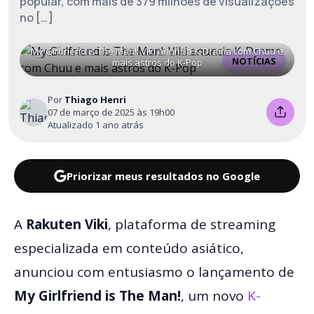
popular, com mais de 379 milhões de visualizações
no […]
My Girlfriend is The Man!: Viki anuncia K-Drama com Chuu e
NOTÍCIAS
mais astros do K-Pop
Por
Thiago Henri
07 de março de 2025 às 19h00
Atualizado 1 ano atrás
Priorizar meus resultados no Google
A
Rakuten Viki
, plataforma de streaming
especializada em conteúdo asiático,
anunciou com entusiasmo o lançamento de
My Girlfriend is The Man!
, um novo
K-