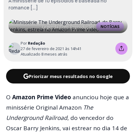
A minissérie de 10 episódios é baseada no
romance […]
NOTÍCIAS
Legenda (Foto: Reprodução)
Por
Redação
27 de fevereiro de 2021 às 14h41
Atualizado 8 meses atrás
Priorizar meus resultados no Google
O
Amazon Prime Video
anunciou hoje que a
minissérie Original Amazon
The
Underground Railroad
, do vencedor do
Oscar Barry Jenkins, vai estrear no dia 14 de