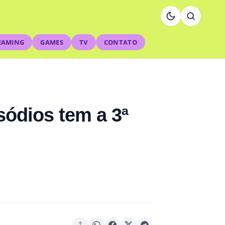
EAMING
GAMES
TV
CONTATO
ódios tem a 3ª