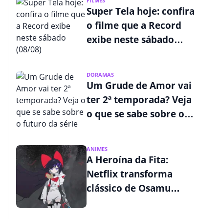
FILMES
Super Tela hoje: confira
o filme que a Record
exibe neste sábado
(08/08)
DORAMAS
Um Grude de Amor vai
ter 2ª temporada? Veja
o que se sabe sobre o
futuro da série
ANIMES
A Heroína da Fita:
Netflix transforma
clássico de Osamu
Tezuka em nova
aventura