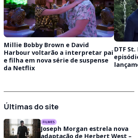
Millie Bobby Brown e David
DTF St.
Harbour voltarão a interpretar pai
episódi
e filha em nova série de suspense
lançam
da Netflix
Últimas do site
FILMES
Joseph Morgan estrela nova
adaptação de Herbert West –