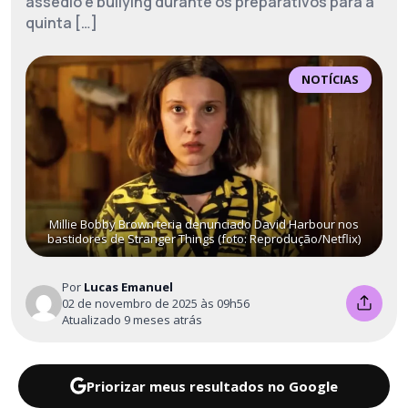
assédio e bullying durante os preparativos para a
quinta […]
NOTÍCIAS
Millie Bobby Brown teria denunciado David Harbour nos
bastidores de Stranger Things (foto: Reprodução/Netflix)
Por
Lucas Emanuel
02 de novembro de 2025 às 09h56
Atualizado 9 meses atrás
Priorizar meus resultados no Google