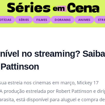
OTÍCIAS
SÉRIES
FILMES
DORAMAS
ANIMES
STR
onível no streaming? Saiba
 Pattinson
 sua estreia nos cinemas em março, Mickey 17
A produção estrelada por Robert Pattinson e diri
rasita, está disponível para aluguel e compra d