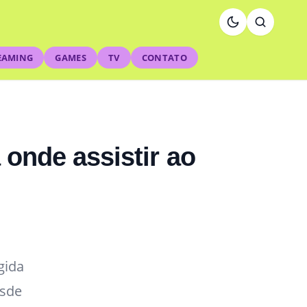
EAMING
GAMES
TV
CONTATO
 onde assistir ao
gida
esde