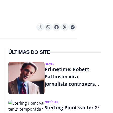
ÚLTIMAS DO SITE
FILMES
Primetime: Robert
Pattinson vira
jornalista controverso
em primeiro trailer;
assista
NOTÍCIAS
Sterling Point vai ter 2ª