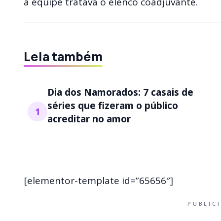
a equipe tratava o elenco coadjuvante.
Leia também
Dia dos Namorados: 7 casais de
séries que fizeram o público
1
acreditar no amor
[elementor-template id=”65656″]
PUBLIC