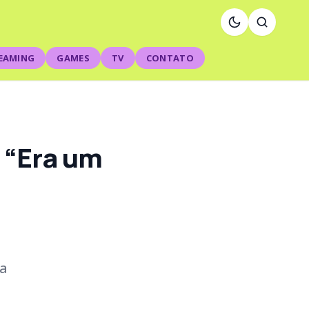
EAMING
GAMES
TV
CONTATO
 “Era um
ca