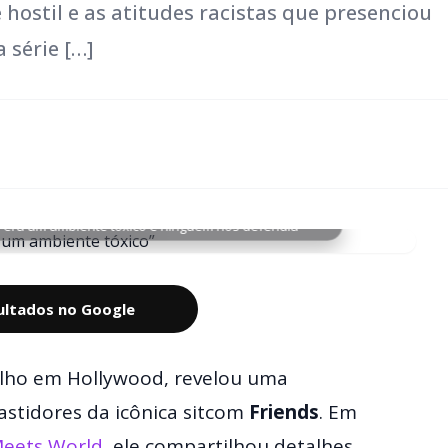
hostil e as atitudes racistas que presenciou
 série […]
: era um ambiente tóxico e ninguém nos defendia
sultados no Google
alho em Hollywood, revelou uma
stidores da icônica sitcom
Friends
. Em
eets World
, ele compartilhou detalhes