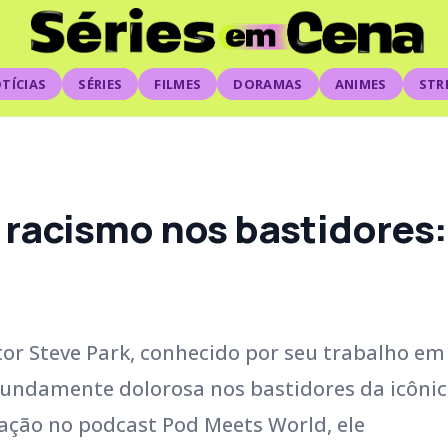
TÍCIAS
SÉRIES
FILMES
DORAMAS
ANIMES
STR
 racismo nos bastidores:
tor Steve Park, conhecido por seu trabalho em
fundamente dolorosa nos bastidores da icôni
ação no podcast Pod Meets World, ele