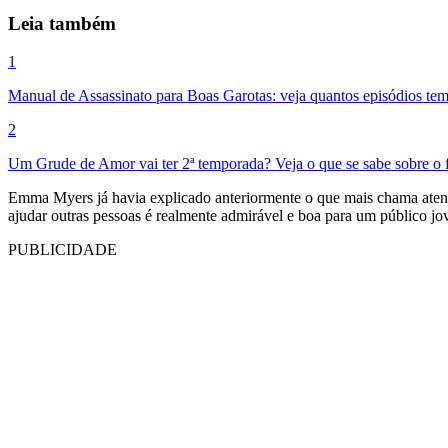
Leia também
1
Manual de Assassinato para Boas Garotas: veja quantos episódios tem
2
Um Grude de Amor vai ter 2ª temporada? Veja o que se sabe sobre o f
Emma Myers já havia explicado anteriormente o que mais chama atençã
ajudar outras pessoas é realmente admirável e boa para um público jo
PUBLICIDADE