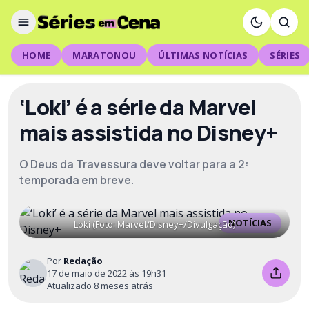
HOME
MARATONOU
ÚLTIMAS NOTÍCIAS
SÉRIES
‘Loki’ é a série da Marvel
mais assistida no Disney+
O Deus da Travessura deve voltar para a 2ª
temporada em breve.
NOTÍCIAS
Loki (Foto: Marvel/Disney+/Divulgação)
Por
Redação
17 de maio de 2022 às 19h31
Atualizado 8 meses atrás