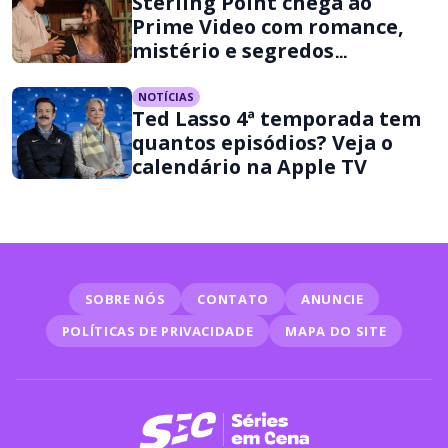
Sterling Point chega ao
Prime Video com romance,
mistério e segredos
familiares
NOTÍCIAS
Ted Lasso 4ª temporada tem
quantos episódios? Veja o
calendário na Apple TV
SOBRE NÓS
CONTATO
ANUNCIE
POLÍTICAS DE PRIVACIDADE
MAPA DO SITE