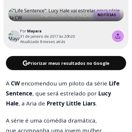
NOTÍCIAS
Legenda (Foto: Reprodução)
Por
Mayara
31 de janeiro de 2017 às 20h20
Atualizado 8 meses atrás
Priorizar meus resultados no Google
A
CW
encomendou um piloto da série
Life
Sentence
, que será estrelado por
Lucy
Hale
, a Aria de
Pretty Little Liars
.
A série é uma comédia dramática,
que acompanha uma jovem mulher