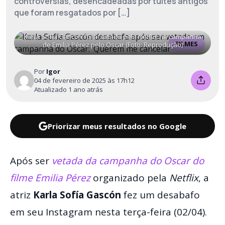
controvérsias, desencadeadas por tuites antigos
que foram resgatados por […]
Karla Sofía Gascón foi afastada pela Netflix na campanha
FILMES
de Emilia Pérez pelo Oscar (Foto: Reprodução)
Por
Igor
04 de fevereiro de 2025 às 17h12
Atualizado 1 ano atrás
Priorizar meus resultados no Google
Após ser
vetada da campanha do Oscar do
filme Emilia Pérez
organizado pela
Netflix
, a
atriz
Karla Sofía Gascón
fez um desabafo
em seu Instagram nesta terça-feira (02/04).