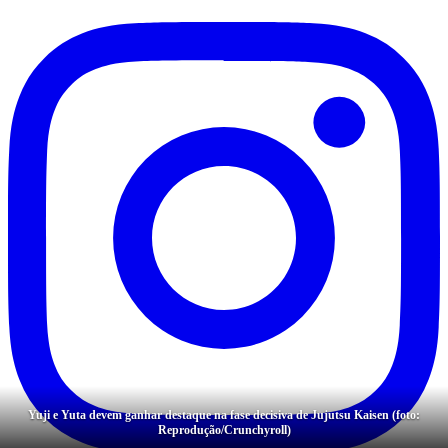
Yuji e Yuta devem ganhar destaque na fase decisiva de Jujutsu Kaisen (foto:
Reprodução/Crunchyroll)