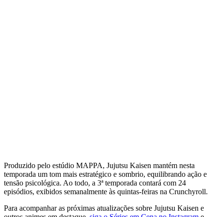
Produzido pelo estúdio MAPPA, Jujutsu Kaisen mantém nesta
temporada um tom mais estratégico e sombrio, equilibrando ação e
tensão psicológica. Ao todo, a 3ª temporada contará com 24
episódios, exibidos semanalmente às quintas-feiras na Crunchyroll.
Para acompanhar as próximas atualizações sobre Jujutsu Kaisen e
outros animes em destaque,
siga o Séries em Cena no Instagram
e