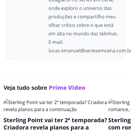
onde exploro o universo das
produções e compartilho meu
olhar crítico sobre o que está
em alta no mundo das telinhas.
E-mail:
lucas.emanuel@seriesemcena.com.b
Prime Video
Veja tudo sobre
Sterling Point vai ter 2ª temporada?
Sterlin
Criadora revela planos para a
com rom