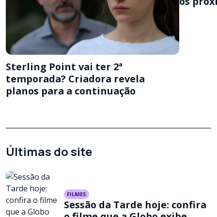
os próx
Sterling Point vai ter 2ª
temporada? Criadora revela
planos para a continuação
Últimas do site
FILMES
Sessão da Tarde hoje: confira
o filme que a Globo exibe