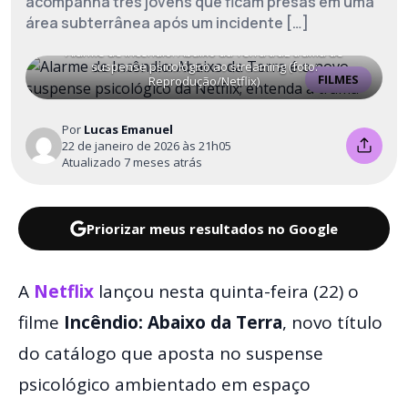
acompanha três jovens que ficam presas em uma
área subterrânea após um incidente […]
Alarme de Incêndio: Abaixo da Terra traz trama de
suspense psicológico ao streaming (foto:
FILMES
Reprodução/Netflix)
Por
Lucas Emanuel
22 de janeiro de 2026 às 21h05
Atualizado 7 meses atrás
Priorizar meus resultados no Google
A
Netflix
lançou nesta quinta-feira (22) o
filme
Incêndio: Abaixo da Terra
, novo título
do catálogo que aposta no suspense
psicológico ambientado em espaço