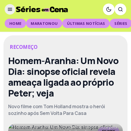
HOME
MARATONOU
ÚLTIMAS NOTÍCIAS
SÉRIES
RECOMEÇO
Homem-Aranha: Um Novo
Dia: sinopse oficial revela
ameaça ligada ao próprio
Peter; veja
Novo filme com Tom Holland mostra o herói
sozinho após Sem Volta Para Casa
Homem-Aranha: Um Novo Dia ganhou sinopse oficial pela