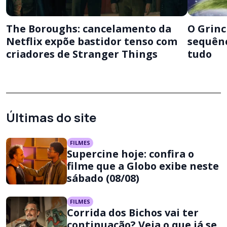
The Boroughs: cancelamento da
O Grinc
Netflix expõe bastidor tenso com
sequênc
criadores de Stranger Things
tudo
Últimas do site
FILMES
Supercine hoje: confira o
filme que a Globo exibe neste
sábado (08/08)
FILMES
Corrida dos Bichos vai ter
continuação? Veja o que já se