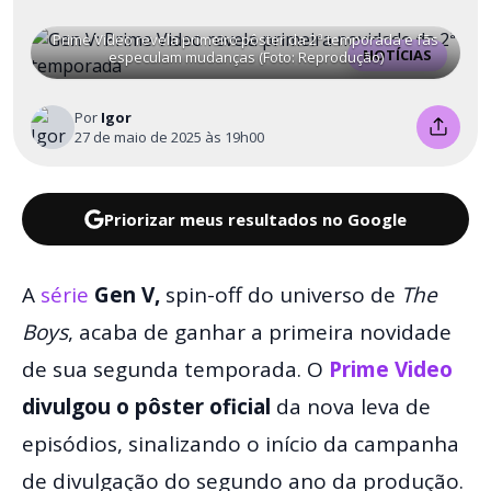
Prime Video revela primeiro pôster da 2ª temporada e fãs
NOTÍCIAS
especulam mudanças (Foto: Reprodução)
Por
Igor
27 de maio de 2025 às 19h00
Priorizar meus resultados no Google
A
série
Gen V,
spin-off do universo de
The
Boys
, acaba de ganhar a primeira novidade
de sua segunda temporada. O
Prime Video
divulgou o pôster oficial
da nova leva de
episódios, sinalizando o início da campanha
de divulgação do segundo ano da produção.