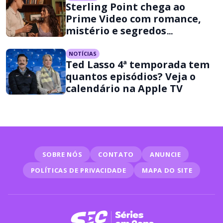
Sterling Point chega ao
Prime Video com romance,
mistério e segredos
familiares
NOTÍCIAS
Ted Lasso 4ª temporada tem
quantos episódios? Veja o
calendário na Apple TV
SOBRE NÓS
CONTATO
ANUNCIE
POLÍTICAS DE PRIVACIDADE
MAPA DO SITE