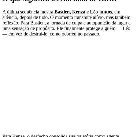
A última sequência mostra
Bastien, Kenza e Léo juntos
, em
silêncio, depois de tudo. O momento transmite alívio, mas também
reflexão. Para Bastien, a jornada de culpa e autopunição dá lugar a
uma sensação de propósito. Ele finalmente protege alguém — Léo
— em vez de destruí-lo, como ocorreu no passado.
Para Kenza, o desfecho consolida sua trajetória como agente