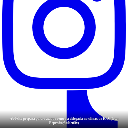
Abdel se prepara para o ataque contra a delegacia no clímax de K.O. (foto:
Reprodução/Netflix)