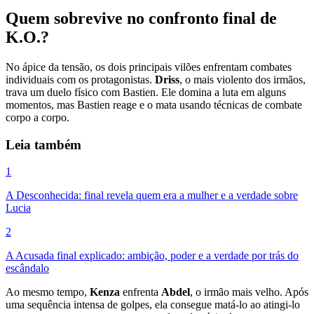
Quem sobrevive no confronto final de
K.O.?
No ápice da tensão, os dois principais vilões enfrentam combates
individuais com os protagonistas.
Driss
, o mais violento dos irmãos,
trava um duelo físico com Bastien. Ele domina a luta em alguns
momentos, mas Bastien reage e o mata usando técnicas de combate
corpo a corpo.
Leia também
1
A Desconhecida: final revela quem era a mulher e a verdade sobre
Lucia
2
A Acusada final explicado: ambição, poder e a verdade por trás do
escândalo
Ao mesmo tempo,
Kenza
enfrenta
Abdel
, o irmão mais velho. Após
uma sequência intensa de golpes, ela consegue matá-lo ao atingi-lo