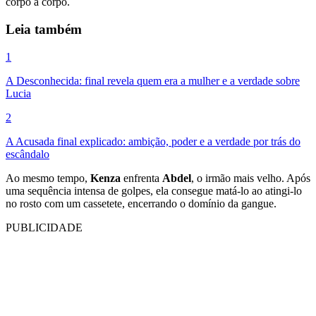
corpo a corpo.
Leia também
1
A Desconhecida: final revela quem era a mulher e a verdade sobre
Lucia
2
A Acusada final explicado: ambição, poder e a verdade por trás do
escândalo
Ao mesmo tempo,
Kenza
enfrenta
Abdel
, o irmão mais velho. Após
uma sequência intensa de golpes, ela consegue matá-lo ao atingi-lo
no rosto com um cassetete, encerrando o domínio da gangue.
PUBLICIDADE