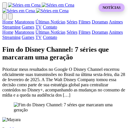
NOTÍCIAS
Home
Maratonou
Últimas Notícias
Séries
Filmes
Doramas
Animes
Streaming
Games
TV
Contato
Home
Maratonou
Últimas Notícias
Séries
Filmes
Doramas
Animes
Streaming
Games
TV
Contato
Fim do Disney Channel: 7 séries que
marcaram uma geração
Priorizar meus resultados no Google O Disney Channel encerrou
oficialmente suas transmissões no Brasil na última sexta-feira, dia 28
de fevereiro de 2025. A The Walt Disney Company tomou essa
decisão como parte de sua estratégia global para centralizar
conteúdos no Disney+, acompanhando as mudanças no consumo de
mídia e a queda na audiência dos […]