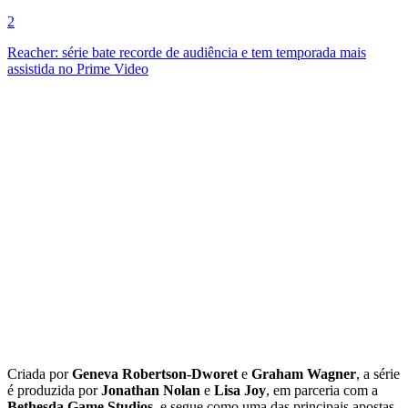
2
Reacher: série bate recorde de audiência e tem temporada mais
assistida no Prime Video
Criada por
Geneva Robertson-Dworet
e
Graham Wagner
, a série
é produzida por
Jonathan Nolan
e
Lisa Joy
, em parceria com a
Bethesda Game Studios
, e segue como uma das principais apostas