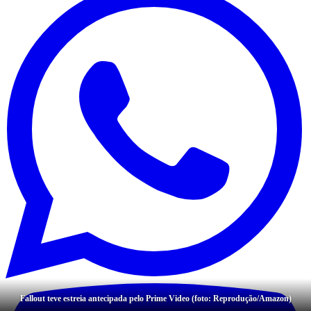
Fallout teve estreia antecipada pelo Prime Video (foto: Reprodução/Amazon)