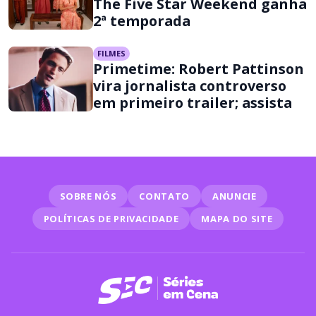
The Five Star Weekend ganha
2ª temporada
FILMES
Primetime: Robert Pattinson
vira jornalista controverso
em primeiro trailer; assista
SOBRE NÓS
CONTATO
ANUNCIE
POLÍTICAS DE PRIVACIDADE
MAPA DO SITE