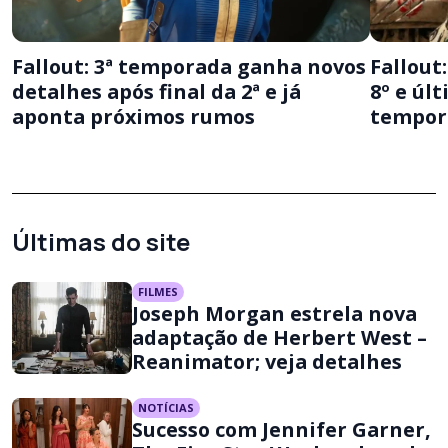
Fallout
Fallout: 3ª temporada ganha novos
8º e úl
detalhes após final da 2ª e já
tempor
aponta próximos rumos
Últimas do site
FILMES
Joseph Morgan estrela nova
adaptação de Herbert West –
Reanimator; veja detalhes
NOTÍCIAS
Sucesso com Jennifer Garner,