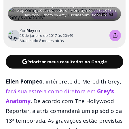
ABC Network drama series, "Grey's Anatomy," American
actress Ellen Pompeo poses for a portrait in celebration of
the upcoming 200th episode, on Monday, Sept. 23, 2013 in
NOTÍCIAS
New York. (Photo by Amy Sussman/Invision/AP)
Por
Mayara
28 de janeiro de 2017 às 20h49
Atualizado 8 meses atrás
Priorizar meus resultados no Google
Ellen Pompeo
, intérprete de Meredith Grey,
fará sua estreia como diretora em
Grey’s
Anatomy
.
De acordo com The Hollywood
Reporter, a atriz comandará um episódio da
13ª temporada. As gravações estão previstas