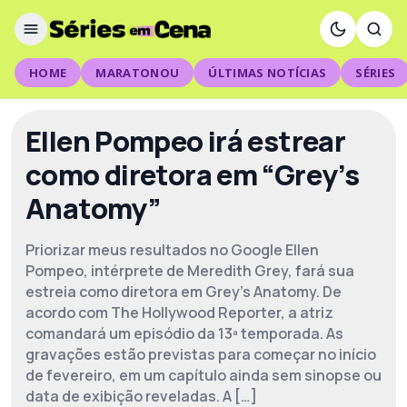
HOME
MARATONOU
ÚLTIMAS NOTÍCIAS
SÉRIES
Ellen Pompeo irá estrear
como diretora em “Grey’s
Anatomy”
Priorizar meus resultados no Google Ellen
Pompeo, intérprete de Meredith Grey, fará sua
estreia como diretora em Grey’s Anatomy. De
acordo com The Hollywood Reporter, a atriz
comandará um episódio da 13ª temporada. As
gravações estão previstas para começar no início
de fevereiro, em um capítulo ainda sem sinopse ou
data de exibição reveladas. A […]
Best known for playing the lead role, Meredith Grey, in the