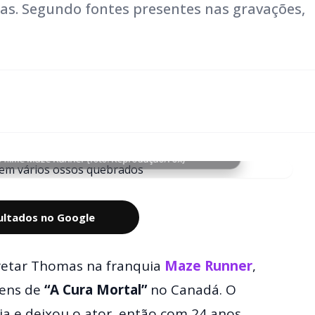
as. Segundo fontes presentes nas gravações,
o filme Maze Runner (foto: Reprodução/Fox)
sultados no Google
pretar Thomas na franquia
Maze Runner
,
gens de
“A Cura Mortal”
no Canadá. O
ia e deixou o ator, então com 24 anos,