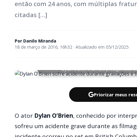
então com 24 anos, com múltiplas fratur
citadas […]
Por
Danilo Miranda
18 de março de 2016, 16h32 · Atualizado em 05/12/2025
Dylan O’Brien é um dos protagonistas d
Priorizar meus re
O ator
Dylan O’Brien
, conhecido por inter
sofreu um acidente grave durante as filma
incidente ocorreu no set em British Columb