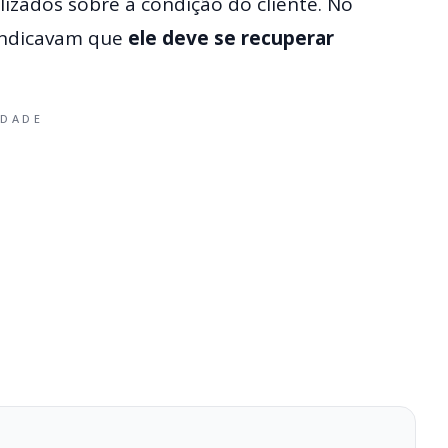
izados sobre a condição do cliente. No
s indicavam que
ele deve se recuperar
IDADE