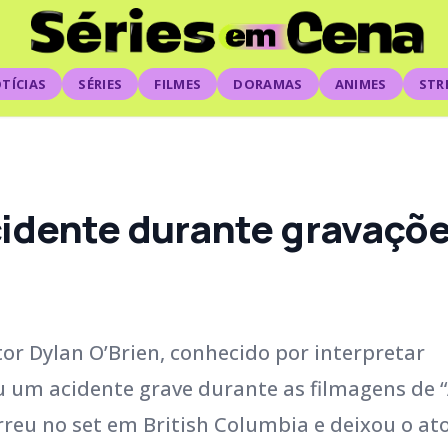
TÍCIAS
SÉRIES
FILMES
DORAMAS
ANIMES
STR
cidente durante gravaçõe
or Dylan O’Brien, conhecido por interpretar
 um acidente grave durante as filmagens de 
reu no set em British Columbia e deixou o ato