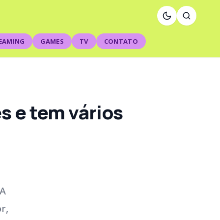
EAMING
GAMES
TV
CONTATO
s e tem vários
“A
r,