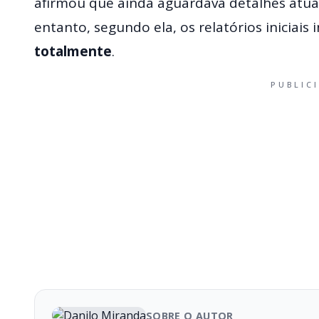
afirmou que ainda aguardava detalhes atual
entanto, segundo ela, os relatórios iniciai
totalmente
.
PUBLIC
SOBRE O AUTOR