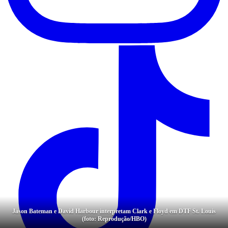
Jason Bateman e David Harbour interpretam Clark e Floyd em DTF St. Louis
(foto: Reprodução/HBO)