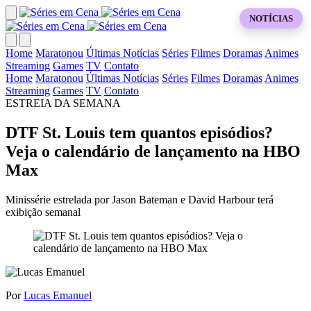
NOTÍCIAS
Home
Maratonou
Últimas Notícias
Séries
Filmes
Doramas
Animes
Streaming
Games
TV
Contato
Home
Maratonou
Últimas Notícias
Séries
Filmes
Doramas
Animes
Streaming
Games
TV
Contato
ESTREIA DA SEMANA
DTF St. Louis tem quantos episódios?
Veja o calendário de lançamento na HBO
Max
Minissérie estrelada por Jason Bateman e David Harbour terá
exibição semanal
Por
Lucas Emanuel