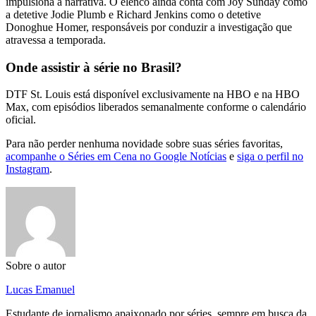
impulsiona a narrativa. O elenco ainda conta com Joy Sunday como
a detetive Jodie Plumb e Richard Jenkins como o detetive
Donoghue Homer, responsáveis por conduzir a investigação que
atravessa a temporada.
Onde assistir à série no Brasil?
DTF St. Louis está disponível exclusivamente na HBO e na HBO
Max, com episódios liberados semanalmente conforme o calendário
oficial.
Para não perder nenhuma novidade sobre suas séries favoritas,
acompanhe o Séries em Cena no Google Notícias
e
siga o perfil no
Instagram
.
Sobre o autor
Lucas Emanuel
Estudante de jornalismo apaixonado por séries, sempre em busca da