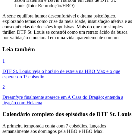
Jason Bateman e David Harbour em cena de DTF St.
Louis (foto: Reprodução/HBO)
A série equilibra humor desconfortável e drama psicológico,
explorando temas como crise da meia-idade, insatisfação afetiva e as
consequências de decisões impulsivas. Mais do que um simples
thriller, DTF St. Louis se constrói como um retrato ácido da busca
por validação emocional em uma vida aparentemente comum.
Leia também
1
DTF St. Louis: veja o horário de estreia na HBO Max e o que
esperar do 1º episódio
2
Dreamfyre finalmente aparece em A Casa do Dragão; entenda a
ligação com Helaena
Calendário completo dos episódios de DTF St. Louis
A primeira temporada conta com 7 episódios, lançados
semanalmente aos domingos pela HBO e HBO Max.