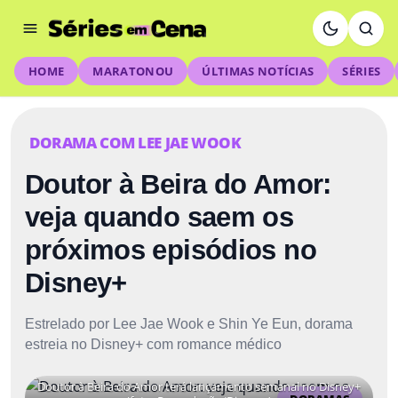
HOME
MARATONOU
ÚLTIMAS NOTÍCIAS
SÉRIES
DORAMA COM LEE JAE WOOK
Doutor à Beira do Amor:
veja quando saem os
próximos episódios no
Disney+
Estrelado por Lee Jae Wook e Shin Ye Eun, dorama
estreia no Disney+ com romance médico
Doutor à Beira do Amor terá lançamento semanal no Disney+