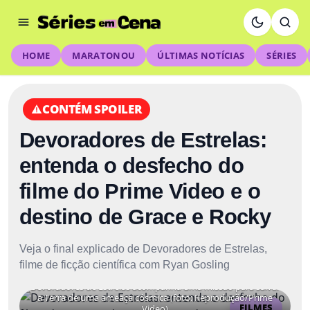
HOME
MARATONOU
ÚLTIMAS NOTÍCIAS
SÉRIES
CONTÉM SPOILER
Devoradores de Estrelas:
entenda o desfecho do
filme do Prime Video e o
destino de Grace e Rocky
Veja o final explicado de Devoradores de Estrelas,
filme de ficção científica com Ryan Gosling
Devoradores de Estrelas acompanha uma missão para salvar
a Terra de uma ameaça cósmica (foto: Reprodução/Prime
FILMES
Video)