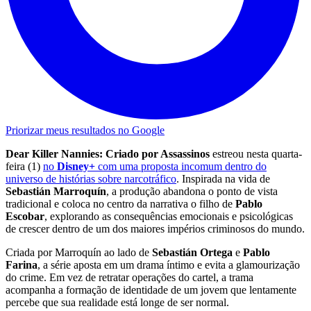
Priorizar meus resultados no Google
Dear Killer Nannies: Criado por Assassinos
estreou nesta quarta-
feira (1)
no
Disney+
com uma proposta incomum dentro do
universo de histórias sobre narcotráfico
. Inspirada na vida de
Sebastián Marroquín
, a produção abandona o ponto de vista
tradicional e coloca no centro da narrativa o filho de
Pablo
Escobar
, explorando as consequências emocionais e psicológicas
de crescer dentro de um dos maiores impérios criminosos do mundo.
Criada por Marroquín ao lado de
Sebastián Ortega
e
Pablo
Farina
, a série aposta em um drama íntimo e evita a glamourização
do crime. Em vez de retratar operações do cartel, a trama
acompanha a formação de identidade de um jovem que lentamente
percebe que sua realidade está longe de ser normal.