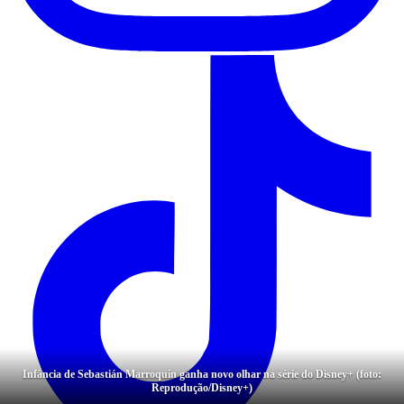
Infância de Sebastián Marroquín ganha novo olhar na série do Disney+ (foto:
Reprodução/Disney+)