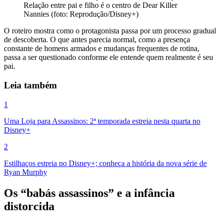
Relação entre pai e filho é o centro de Dear Killer
Nannies (foto: Reprodução/Disney+)
O roteiro mostra como o protagonista passa por um processo gradual
de descoberta. O que antes parecia normal, como a presença
constante de homens armados e mudanças frequentes de rotina,
passa a ser questionado conforme ele entende quem realmente é seu
pai.
Leia também
1
Uma Loja para Assassinos: 2ª temporada estreia nesta quarta no
Disney+
2
Estilhaços estreia no Disney+; conheça a história da nova série de
Ryan Murphy
Os “babás assassinos” e a infância
distorcida