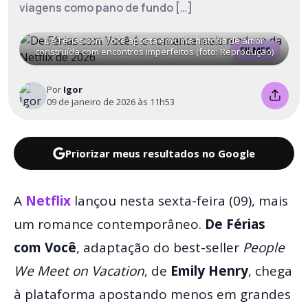
viagens como pano de fundo […]
De Férias com Você aposta em uma história de amor
FILMES
construída com encontros imperfeitos (foto: Reprodução)
Por
Igor
09 de janeiro de 2026 às 11h53
Priorizar meus resultados no Google
A
Netflix
lançou nesta sexta-feira (09), mais
um romance contemporâneo.
De Férias
com Você
, adaptação do best-seller
People
We Meet on Vacation
, de
Emily Henry
, chega
à plataforma apostando menos em grandes