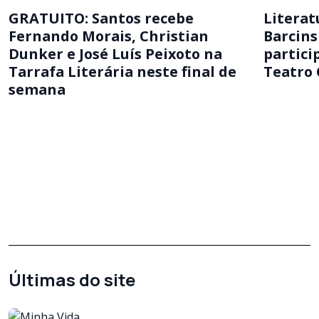
GRATUITO: Santos recebe
Literat
Fernando Morais, Christian
Barcins
Dunker e José Luís Peixoto na
partici
Tarrafa Literária neste final de
Teatro
semana
Últimas do site