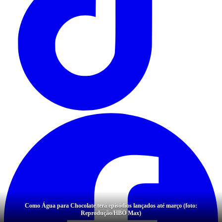
Como Água para Chocolate terá episódios lançados até março (foto:
Reprodução/HBO Max)