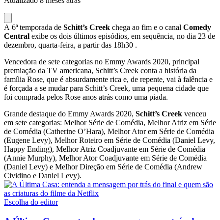
Atualizado 8 meses atrás
A 6ª temporada de
Schitt’s Creek
chega ao fim e o canal
Comedy
Central
exibe os dois últimos episódios, em sequência, no dia 23 de
dezembro, quarta-feira, a partir das 18h30 .
Vencedora de sete categorias no Emmy Awards 2020, principal
premiação da TV americana, Schitt’s Creek conta a história da
família Rose, que é absurdamente rica e, de repente, vai à falência e
é forçada a se mudar para Schitt’s Creek, uma pequena cidade que
foi comprada pelos Rose anos atrás como uma piada.
Grande destaque do Emmy Awards 2020,
Schitt’s Creek
venceu
em sete categorias: Melhor Série de Comédia, Melhor Atriz em Série
de Comédia (Catherine O’Hara), Melhor Ator em Série de Comédia
(Eugene Levy), Melhor Roteiro em Série de Comédia (Daniel Levy,
Happy Ending), Melhor Atriz Coadjuvante em Série de Comédia
(Annie Murphy), Melhor Ator Coadjuvante em Série de Comédia
(Daniel Levy) e Melhor Direção em Série de Comédia (Andrew
Cividino e Daniel Levy).
Escolha do editor