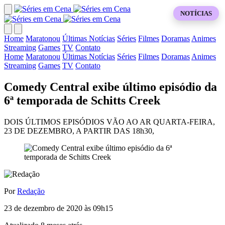
NOTÍCIAS
Home
Maratonou
Últimas Notícias
Séries
Filmes
Doramas
Animes
Streaming
Games
TV
Contato
Home
Maratonou
Últimas Notícias
Séries
Filmes
Doramas
Animes
Streaming
Games
TV
Contato
Comedy Central exibe último episódio da
6ª temporada de Schitts Creek
DOIS ÚLTIMOS EPISÓDIOS VÃO AO AR QUARTA-FEIRA,
23 DE DEZEMBRO, A PARTIR DAS 18h30,
Por
Redação
23 de dezembro de 2020 às 09h15