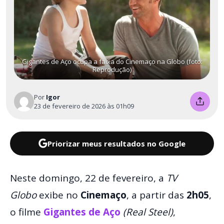
Gigantes de Aço ocupa a faixa do Cinemaço na Globo (foto:
Reprodução)
Por
Igor
23 de fevereiro de 2026 às 01h09
Priorizar meus resultados no Google
Neste domingo, 22 de fevereiro, a
TV
Globo
exibe no
Cinemaço
, a partir das
2h05
,
o filme
Gigantes de Aço
(Real Steel)
,