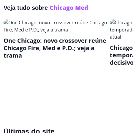
Chicago Med
Veja tudo sobre
One Chicago: novo crossover reúne
Chicago
Chicago Fire, Med e P.D.; veja a
tempor
trama
decisiv
Últimas do site