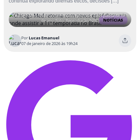
continua explorando dilemas éticos, decisões […]
Chicago Med retorna com novos episódios após pausa de fim
NOTÍCIAS
de ano (foto: Reprodução/NBC)
Por
Lucas Emanuel
07 de janeiro de 2026 às 19h24