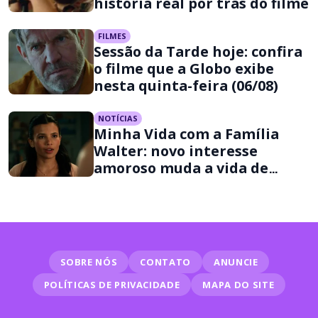
história real por trás do filme
FILMES
Sessão da Tarde hoje: confira
o filme que a Globo exibe
nesta quinta-feira (06/08)
NOTÍCIAS
Minha Vida com a Família
Walter: novo interesse
amoroso muda a vida de
Jackie na 3ª temporada
SOBRE NÓS
CONTATO
ANUNCIE
POLÍTICAS DE PRIVACIDADE
MAPA DO SITE