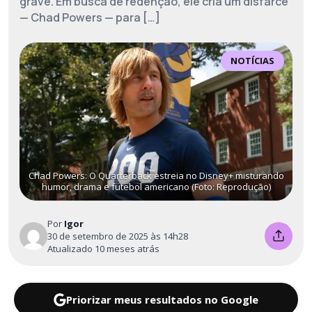
grave. Em busca de redenção, ele cria um disfarce
— Chad Powers — para […]
NOTÍCIAS
Chad Powers: O Quarterback estreia no Disney+ misturando
humor, drama e futebol americano (Foto: Reprodução)
Por
Igor
30 de setembro de 2025 às 14h28
Atualizado 10 meses atrás
Priorizar meus resultados no Google