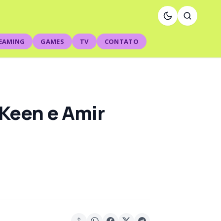
EAMING
GAMES
TV
CONTATO
 Keen e Amir