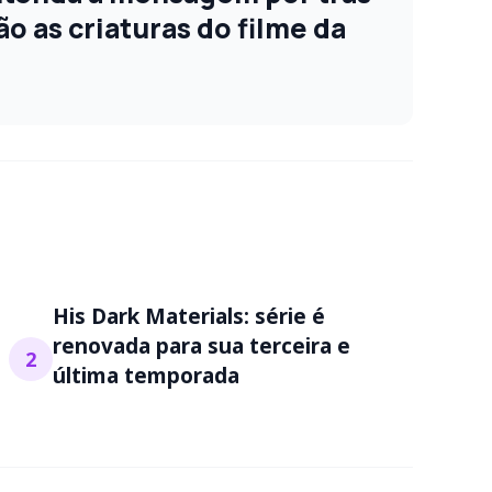
ão as criaturas do filme da
His Dark Materials: série é
renovada para sua terceira e
2
última temporada