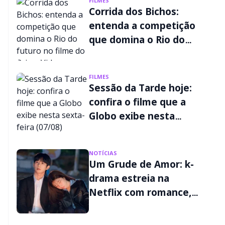
FILMES
Corrida dos Bichos:
entenda a competição
que domina o Rio do
futuro no filme do
Prime Video
FILMES
Sessão da Tarde hoje:
confira o filme que a
Globo exibe nesta
sexta-feira (07/08)
NOTÍCIAS
Um Grude de Amor: k-
drama estreia na
Netflix com romance,
mistério e passado
criminoso