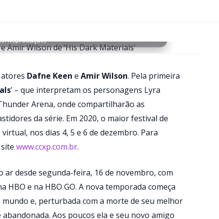
to: Reprodução)
 atores
Dafne Keen
e
Amir Wilson
. Pela primeira
als
’ – que interpretam os personagens Lyra
o Thunder Arena, onde compartilharão as
idores da série. Em 2020, o maior festival de
irtual, nos dias 4, 5 e 6 de dezembro. Para
 site
www.ccxp.com.br
.
no ar desde segunda-feira, 16 de novembro, com
h, na HBO e na HBO GO. A nova temporada começa
o mundo e, perturbada com a morte de seu melhor
de abandonada. Aos poucos ela e seu novo amigo