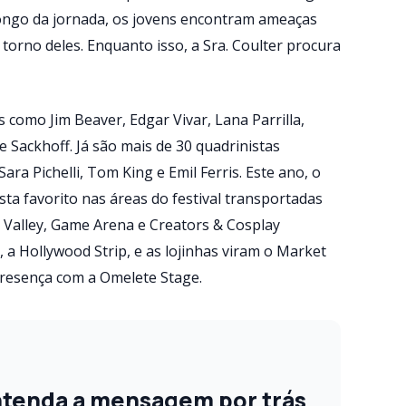
longo da jornada, os jovens encontram ameaças
orno deles. Enquanto isso, a Sra. Coulter procura
s como Jim Beaver, Edgar Vivar, Lana Parrilla,
Sackhoff. Já são mais de 30 quadrinistas
ra Pichelli, Tom King e Emil Ferris. Este ano, o
sta favorito nas áreas do festival transportadas
’ Valley, Game Arena e Creators & Cosplay
, a Hollywood Strip, e as lojinhas viram o Market
presença com a Omelete Stage.
ntenda a mensagem por trás