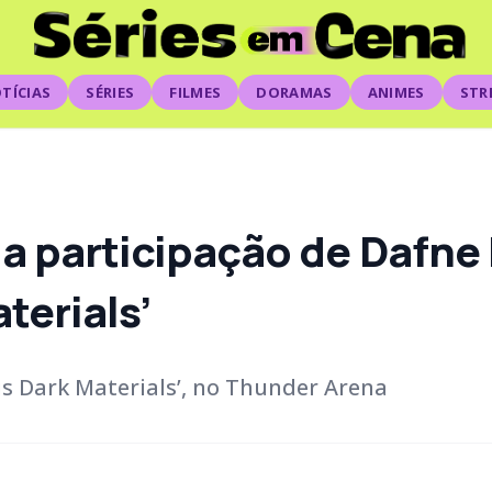
TÍCIAS
SÉRIES
FILMES
DORAMAS
ANIMES
STR
a participação de Dafne
terials’
is Dark Materials’, no Thunder Arena