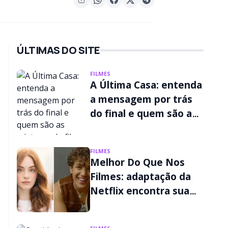
ÚLTIMAS DO SITE
FILMES
A Última Casa: entenda
a mensagem por trás
do final e quem são as
criaturas do filme da
Netflix
FILMES
Melhor Do Que Nos
Filmes: adaptação da
Netflix encontra sua
Liz e seu Wes