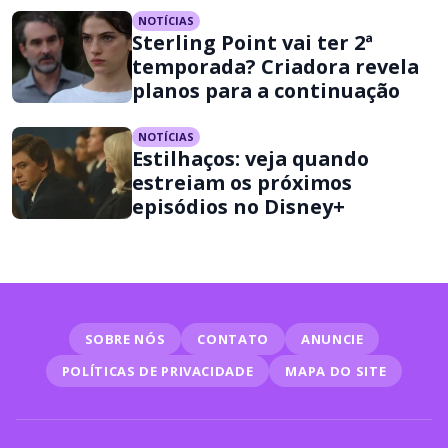
NOTÍCIAS
Sterling Point vai ter 2ª
temporada? Criadora revela
planos para a continuação
NOTÍCIAS
Estilhaços: veja quando
estreiam os próximos
episódios no Disney+
SOBRE NÓS
CONTATO
ANUNCIE
POLÍTICAS DE PRIVACIDADE
MAPA DO SITE