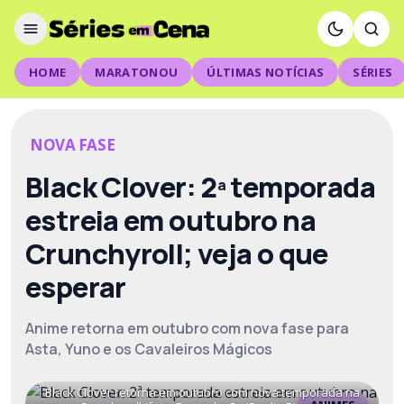
HOME
MARATONOU
ÚLTIMAS NOTÍCIAS
SÉRIES
NOVA FASE
Black Clover: 2ª temporada
estreia em outubro na
Crunchyroll; veja o que
esperar
Anime retorna em outubro com nova fase para
Asta, Yuno e os Cavaleiros Mágicos
Black Clover retorna em outubro com nova temporada na