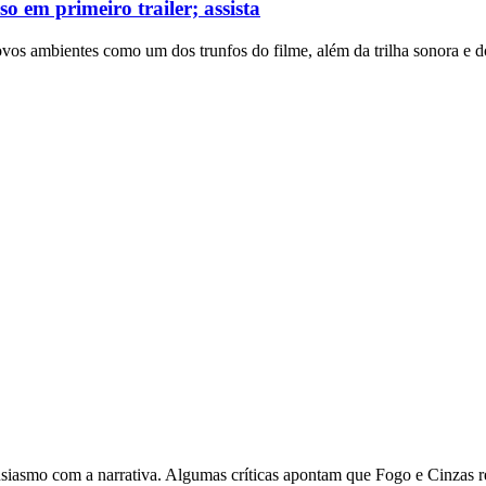
o em primeiro trailer; assista
os ambientes como um dos trunfos do filme, além da trilha sonora e d
iasmo com a narrativa. Algumas críticas apontam que Fogo e Cinzas repe