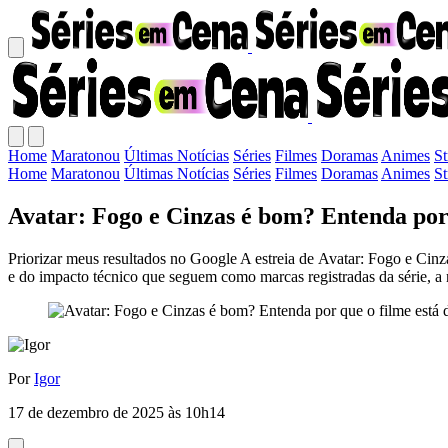
Home
Maratonou
Últimas Notícias
Séries
Filmes
Doramas
Animes
S
Home
Maratonou
Últimas Notícias
Séries
Filmes
Doramas
Animes
S
Avatar: Fogo e Cinzas é bom? Entenda por q
Priorizar meus resultados no Google A estreia de Avatar: Fogo e Cinz
e do impacto técnico que seguem como marcas registradas da série, a
Por
Igor
17 de dezembro de 2025 às 10h14