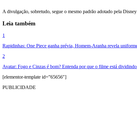
A divulgação, sobretudo, segue o mesmo padrão adotado pela Disne
Leia também
1
Rapidinhas: One Piece ganha prévia, Homem-Aranha revela uniforme 
2
Avatar: Fogo e Cinzas é bom? Entenda por que o filme está dividindo 
[elementor-template id=”65656″]
PUBLICIDADE