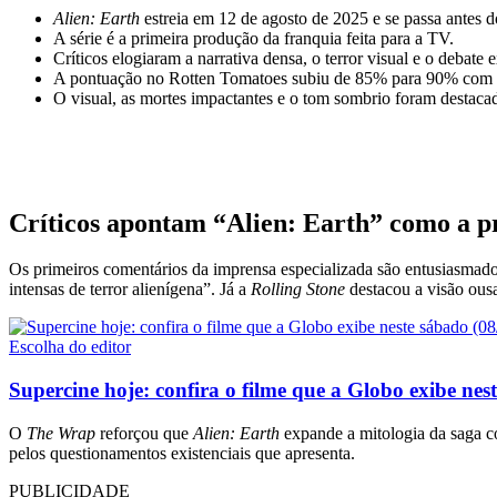
Alien: Earth
estreia em 12 de agosto de 2025 e se passa antes d
A série é a primeira produção da franquia feita para a TV.
Críticos elogiaram a narrativa densa, o terror visual e o debate e
A pontuação no Rotten Tomatoes subiu de 85% para 90% com 42
O visual, as mortes impactantes e o tom sombrio foram destaca
Críticos apontam “Alien: Earth” como a p
Os primeiros comentários da imprensa especializada são entusiasmad
intensas de terror alienígena”. Já a
Rolling Stone
destacou a visão ous
Escolha do editor
Supercine hoje: confira o filme que a Globo exibe nes
O
The Wrap
reforçou que
Alien: Earth
expande a mitologia da saga c
pelos questionamentos existenciais que apresenta.
PUBLICIDADE