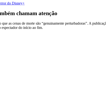
terror do Disney+
 também chamam atenção
ndo que as cenas de morte são “genuinamente perturbadoras”. A publicaçã
espectador do início ao fim.