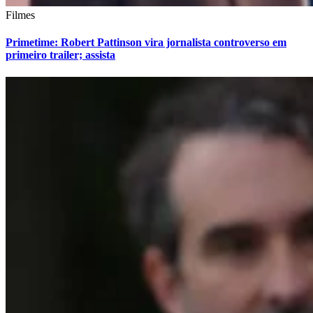
Filmes
Primetime: Robert Pattinson vira jornalista controverso em
primeiro trailer; assista