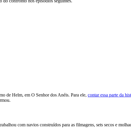
to do confronto nos episódios seguintes.
mo de Helm, em O Senhor dos Anéis. Para ele,
contar essa parte da hi
irmou.
balhou com navios construídos para as filmagens, sets secos e molhado