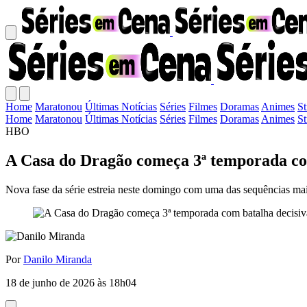
Home
Maratonou
Últimas Notícias
Séries
Filmes
Doramas
Animes
S
Home
Maratonou
Últimas Notícias
Séries
Filmes
Doramas
Animes
S
HBO
A Casa do Dragão começa 3ª temporada com
Nova fase da série estreia neste domingo com uma das sequências mai
Por
Danilo Miranda
18 de junho de 2026 às 18h04