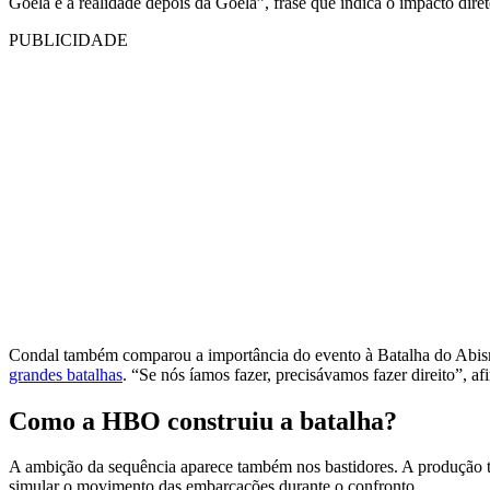
Goela e a realidade depois da Goela”, frase que indica o impacto dire
PUBLICIDADE
Condal também comparou a importância do evento à Batalha do Abis
grandes batalhas
. “Se nós íamos fazer, precisávamos fazer direito”, af
Como a HBO construiu a batalha?
A ambição da sequência aparece também nos bastidores. A produção tra
simular o movimento das embarcações durante o confronto.